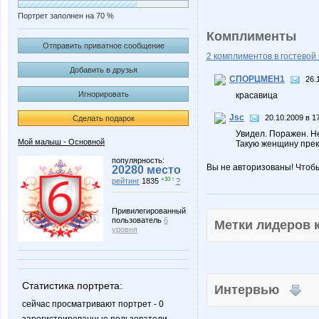
Портрет заполнен на 70 %
Комплименты
Отправить приватное сообщение
2 комплиментов в гостевой 
Добавить в друзья
СПОРЦМЕН1
26.
Игнорировать
красавица
Jsc
20.10.2009 в 1
Сделать подарок
Увидел. Поражен. Не
Мой малыш - Основной
Такую женщину прекр
популярность:
Вы не авторизованы! Чтоб
20280 место
+10 ↑
рейтинг
1835
?
Привилегированный
пользователь
6
Метки лидеров
уровня
Статистика портрета:
Интервью
сейчас просматривают портрет - 0